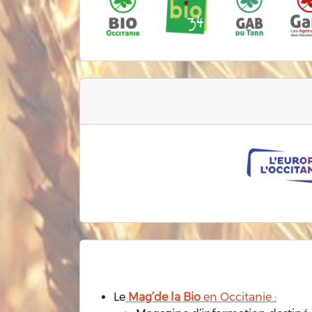
Le
Mag’de la Bio
en Occitanie :