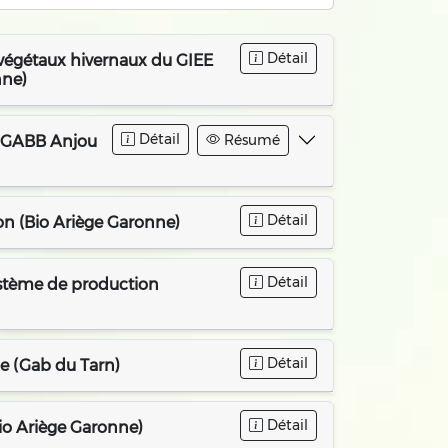
Détail
s végétaux hivernaux du GIEE
nne)
Détail
Résumé
 – GABB Anjou
Détail
on (Bio Ariège Garonne)
Détail
ystème de production
Détail
ue (Gab du Tarn)
Détail
io Ariège Garonne)