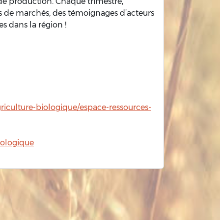
 de production. Chaque trimestre,
es de marchés, des témoignages d’acteurs
es dans la région !
griculture-biologique/espace-ressources-
iologique