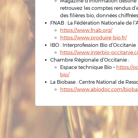
Magazine d’information destiné a
retrouvez les comptes rendus d’
des filières bio, données chiffrée
FNAB : La Fédération Nationale de l’
https://www.fnab.org/
https://www.produire-bio.fr/
IBO : Interprofession Bio d’Occitanie
https://www.interbio-occitanie.
Chambre Régionale d’Occitanie :
Espace technique Bio –
https://o
bio/
La Biobase : Centre National de Ress
https://www.abiodoc.com/biobas