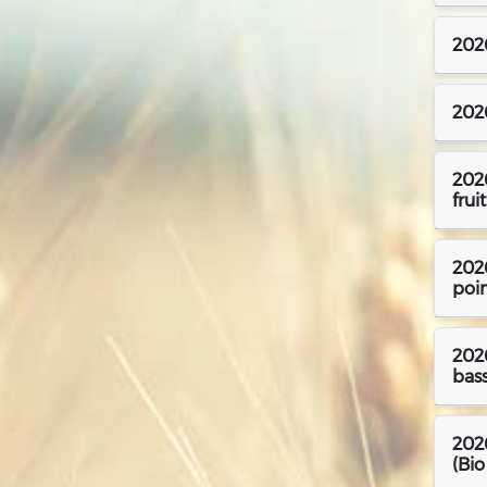
2026
202
2026
frui
2026
poin
2026
bass
2026
(Bio