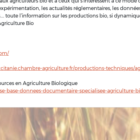
ux agriculteurs bio et à ceux qui s’intéressent à ce mode
expérimentation, les actualités réglementaires, les donné
s…. toute l’information sur les productions bio, si dynamiqu
Agriculture Bio
com/
ccitanie.chambre-agriculture.fr/productions-techniques/a
ources en Agriculture Biologique
e-base-donnees-documentaire-specialisee-agriculture-b