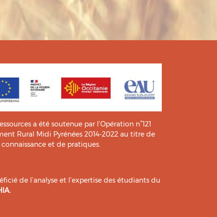
ressources a été soutenue par l’Opération n°121
t Rural Midi Pyrénées 2014-2022 au titre de
e connaissance et de pratiques.
icié de l’analyse et l’expertise des étudiants du
HIA
.