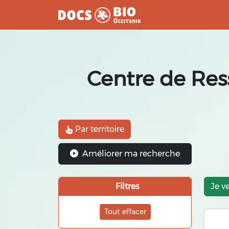
Aller
au
contenu
Centre de Res
Par territoire
Améliorer ma recherche
Filtres
Je v
Tout effacer