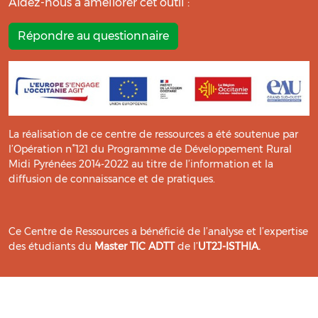
Aidez-nous à améliorer cet outil :
Répondre au questionnaire
La réalisation de ce centre de ressources a été soutenue par
l’Opération n°121 du Programme de Développement Rural
Midi Pyrénées 2014-2022 au titre de l’information et la
diffusion de connaissance et de pratiques.
Ce Centre de Ressources a bénéficié de l’analyse et l’expertise
des étudiants du
Master TIC ADTT
de l’
UT2J-ISTHIA
.
© Bio Occitanie 2026
Mentions légales