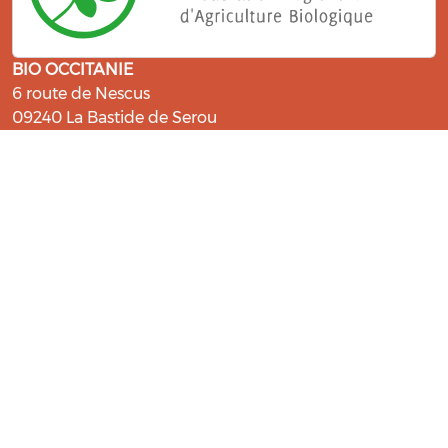
BIO OCCITANIE
6 route de Nescus
09240 La Bastide de Serou
ressources@bio-occitanie.org
La Bio, un engagement qui fait du
bien !
Les Gabs et Civam Bio membres du Réseau Bio
Occitanie sont heureux de vous accueillir dans leur
centre de ressources. Retrouvez les ressources et les
compétences pour vous accompagner dans cette
belle aventure !
Rejoignez le groupement de votre département !