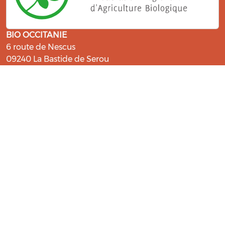
BIO OCCITANIE
6 route de Nescus
09240 La Bastide de Serou
ressources@bio-occitanie.org
La Bio, un engagement qui fait du
bien !
Les Gabs et Civam Bio membres du Réseau Bio
Occitanie sont heureux de vous accueillir dans leur
centre de ressources. Retrouvez les ressources et les
compétences pour vous accompagner dans cette
belle aventure !
Rejoignez le groupement de votre département !