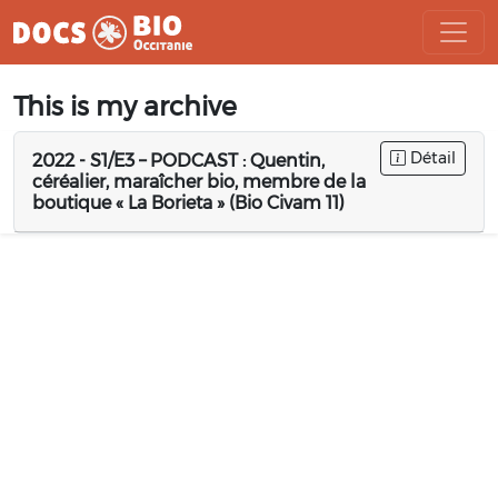
Aller
This is my archive
au
contenu
Détail
2022 - S1/E3 – PODCAST : Quentin,
céréalier, maraîcher bio, membre de la
boutique « La Borieta » (Bio Civam 11)