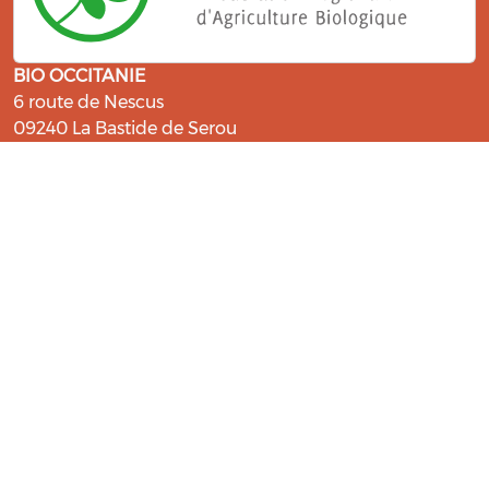
BIO OCCITANIE
6 route de Nescus
09240 La Bastide de Serou
ressources@bio-occitanie.org
La Bio, un engagement qui fait du
bien !
Les Gabs et Civam Bio membres du Réseau Bio
Occitanie sont heureux de vous accueillir dans leur
centre de ressources. Retrouvez les ressources et les
compétences pour vous accompagner dans cette
belle aventure !
Rejoignez le groupement de votre département !