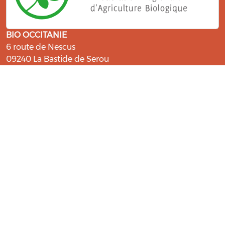
BIO OCCITANIE
6 route de Nescus
09240 La Bastide de Serou
ressources@bio-occitanie.org
La Bio, un engagement qui fait du
bien !
Les Gabs et Civam Bio membres du Réseau Bio
Occitanie sont heureux de vous accueillir dans leur
centre de ressources. Retrouvez les ressources et les
compétences pour vous accompagner dans cette
belle aventure !
Rejoignez le groupement de votre département !