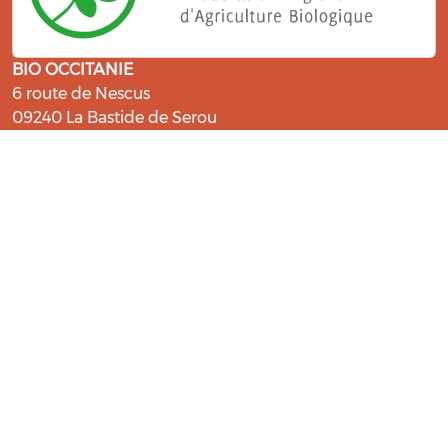
BIO OCCITANIE
6 route de Nescus
09240 La Bastide de Serou
ressources@bio-occitanie.org
La Bio, un engagement qui fait du
bien !
Les Gabs et Civam Bio membres du Réseau Bio
Occitanie sont heureux de vous accueillir dans leur
centre de ressources. Retrouvez les ressources et les
compétences pour vous accompagner dans cette
belle aventure !
Rejoignez le groupement de votre département !