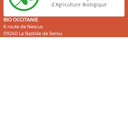
BIO OCCITANIE
6 route de Nescus
09240 La Bastide de Serou
ressources@bio-occitanie.org
La Bio, un engagement qui fait du
bien !
Les Gabs et Civam Bio membres du Réseau Bio
Occitanie sont heureux de vous accueillir dans leur
centre de ressources. Retrouvez les ressources et les
compétences pour vous accompagner dans cette
belle aventure !
Rejoignez le groupement de votre département !