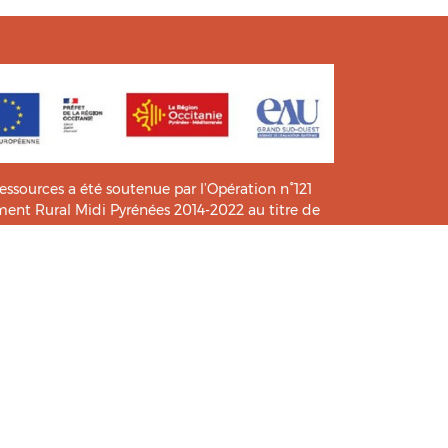
ressources a été soutenue par l’Opération n°121
t Rural Midi Pyrénées 2014-2022 au titre de
e connaissance et de pratiques.
icié de l’analyse et l’expertise des étudiants du
HIA
.