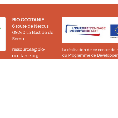
BIO OCCITANIE
6 route de Nescus
09240 La Bastide de
Serou
ressources@bio-
La réalisation de ce centre de 
du Programme de Développemen
occitanie.org
l’information et la diffusion d
i fait du bien !
Bio Occitanie sont heureux
Ce Centre de Ressources a bénéf
ressources. Retrouvez les
Master TIC ADTT
de l’
UT2J-IST
us accompagner dans cette
tement !