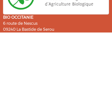
BIO OCCITANIE
6 route de Nescus
09240 La Bastide de Serou
ressources@bio-occitanie.org
La Bio, un engagement qui fait du
bien !
Les Gabs et Civam Bio membres du Réseau Bio
Occitanie sont heureux de vous accueillir dans leur
centre de ressources. Retrouvez les ressources et les
compétences pour vous accompagner dans cette
belle aventure !
Rejoignez le groupement de votre département !