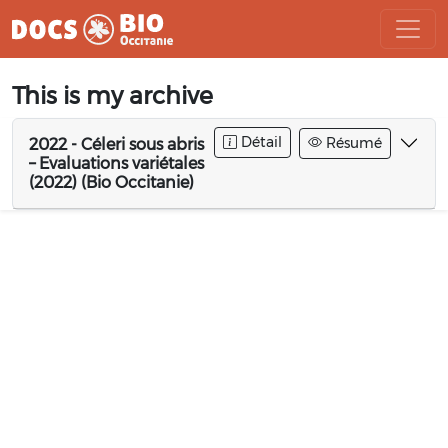
Aller
This is my archive
au
contenu
Détail
Résumé
2022 - Céleri sous abris
– Evaluations variétales
(2022) (Bio Occitanie)