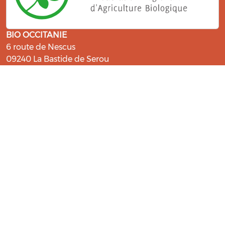
BIO OCCITANIE
6 route de Nescus
09240 La Bastide de Serou
ressources@bio-occitanie.org
La Bio, un engagement qui fait du
bien !
Les Gabs et Civam Bio membres du Réseau Bio
Occitanie sont heureux de vous accueillir dans leur
centre de ressources. Retrouvez les ressources et les
compétences pour vous accompagner dans cette
belle aventure !
Rejoignez le groupement de votre département !