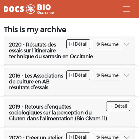
Aller
This is my archive
au
contenu
Détail
Résumé
2020 - Résutats des
essais sur l’itinéraire
technique du sarrasin en Occitanie
Détail
Résumé
2016 - Les Associations
de culture en AB,
résultats d’essais
Détail
2019 - Retours d’enquêtes
sociologiques sur la perception du
Gluten dans l’alimentation (Bio Civam 11)
Détail
Résumé
2020 - Créer un atelier