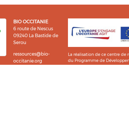
BIO OCCITANIE
6 route de Nescus
09240 La Bastide de
Serou
ressources@bio-
La réalisation de ce centre de 
du Programme de Développemen
occitanie.org
l’information et la diffusion d
i fait du bien !
Bio Occitanie sont heureux
Ce Centre de Ressources a bénéf
ressources. Retrouvez les
Master TIC ADTT
de l’
UT2J-IST
us accompagner dans cette
tement !