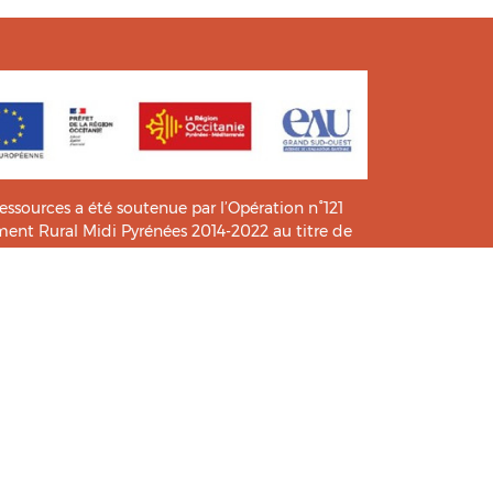
ressources a été soutenue par l’Opération n°121
t Rural Midi Pyrénées 2014-2022 au titre de
e connaissance et de pratiques.
icié de l’analyse et l’expertise des étudiants du
HIA
.