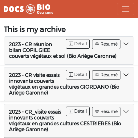
Aller
This is my archive
au
contenu
Détail
Résumé
2023 - CR réunion
bilan COPIL GIEE
couverts végétaux et sol (Bio Ariège Garonne)
Détail
Résumé
2023 - CR visite essais
innovants couverts
végétaux en grandes cultures GIORDANO (Bio
Ariège Garonne)
Détail
Résumé
2023 - CR_visite essais
innovants couverts
végétaux en grandes cultures CESTRIERES (Bio
Ariège Garonne)