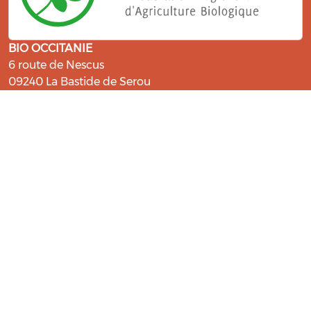
BIO OCCITANIE
6 route de Nescus
09240 La Bastide de Serou
ressources@bio-occitanie.org
La Bio, un engagement qui fait du
bien !
Les Gabs et Civam Bio membres du Réseau Bio
Occitanie sont heureux de vous accueillir dans leur
centre de ressources. Retrouvez les ressources et les
compétences pour vous accompagner dans cette
belle aventure !
Rejoignez le groupement de votre département !