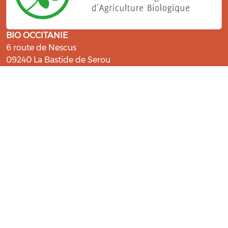
BIO OCCITANIE
6 route de Nescus
09240 La Bastide de Serou
ressources@bio-occitanie.org
La Bio, un engagement qui fait du
bien !
Les Gabs et Civam Bio membres du Réseau Bio
Occitanie sont heureux de vous accueillir dans leur
centre de ressources. Retrouvez les ressources et les
compétences pour vous accompagner dans cette
belle aventure !
Rejoignez le groupement de votre département !