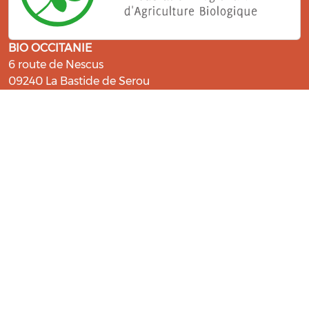
BIO OCCITANIE
6 route de Nescus
09240 La Bastide de Serou
ressources@bio-occitanie.org
La Bio, un engagement qui fait du
bien !
Les Gabs et Civam Bio membres du Réseau Bio
Occitanie sont heureux de vous accueillir dans leur
centre de ressources. Retrouvez les ressources et les
compétences pour vous accompagner dans cette
belle aventure !
Rejoignez le groupement de votre département !