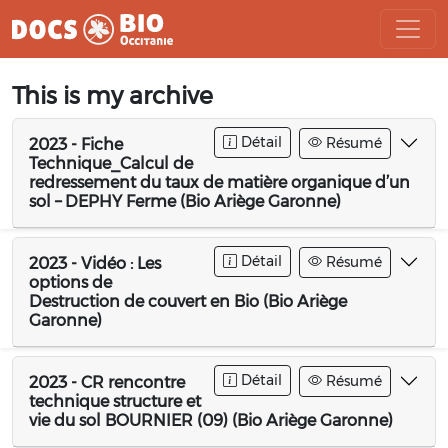
Aller
This is my archive
au
contenu
Détail
Résumé
2023 - Fiche
Technique_Calcul de
redressement du taux de matière organique d’un
sol – DEPHY Ferme (Bio Ariège Garonne)
Détail
Résumé
2023 - Vidéo : Les
options de
Destruction de couvert en Bio (Bio Ariège
Garonne)
Détail
Résumé
2023 - CR rencontre
technique structure et
vie du sol BOURNIER (09) (Bio Ariège Garonne)