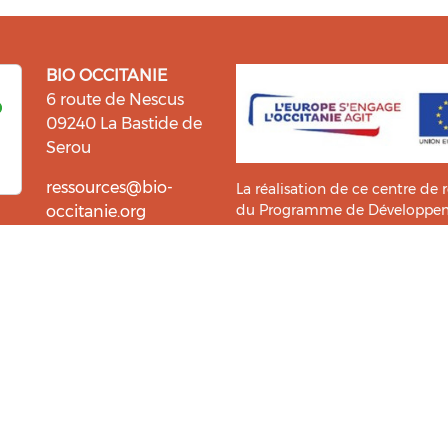
BIO OCCITANIE
6 route de Nescus
09240 La Bastide de
Serou
ressources@bio-
La réalisation de ce centre de 
du Programme de Développemen
occitanie.org
l’information et la diffusion d
i fait du bien !
Bio Occitanie sont heureux
Ce Centre de Ressources a bénéf
ressources. Retrouvez les
Master TIC ADTT
de l’
UT2J-IST
us accompagner dans cette
tement !