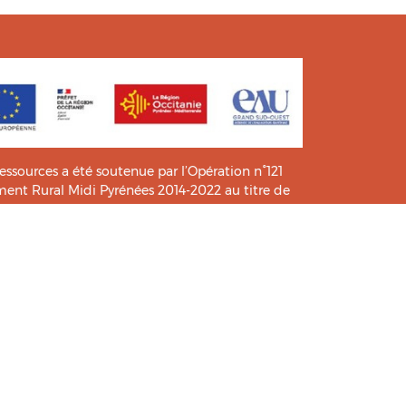
ressources a été soutenue par l’Opération n°121
t Rural Midi Pyrénées 2014-2022 au titre de
e connaissance et de pratiques.
icié de l’analyse et l’expertise des étudiants du
HIA
.