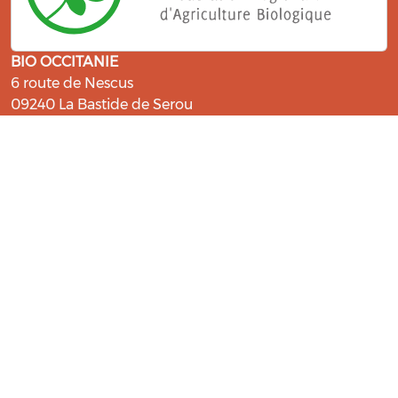
BIO OCCITANIE
6 route de Nescus
09240 La Bastide de Serou
ressources@bio-occitanie.org
La Bio, un engagement qui fait du
bien !
Les Gabs et Civam Bio membres du Réseau Bio
Occitanie sont heureux de vous accueillir dans leur
centre de ressources. Retrouvez les ressources et les
compétences pour vous accompagner dans cette
belle aventure !
Rejoignez le groupement de votre département !