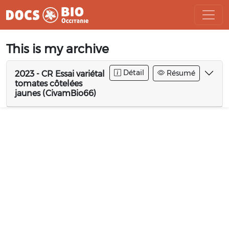
Aller
This is my archive
au
contenu
Détail
Résumé
2023 - CR Essai variétal
tomates côtelées
jaunes (CivamBio66)