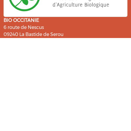
BIO OCCITANIE
6 route de Nescus
09240 La Bastide de Serou
ressources@bio-occitanie.org
La Bio, un engagement qui fait du
bien !
Les Gabs et Civam Bio membres du Réseau Bio
Occitanie sont heureux de vous accueillir dans leur
centre de ressources. Retrouvez les ressources et les
compétences pour vous accompagner dans cette
belle aventure !
Rejoignez le groupement de votre département !