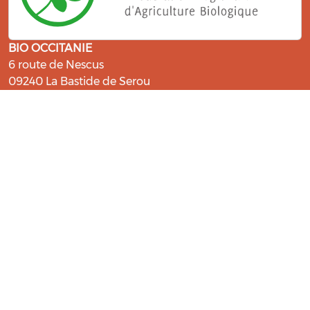
BIO OCCITANIE
6 route de Nescus
09240 La Bastide de Serou
ressources@bio-occitanie.org
La Bio, un engagement qui fait du
bien !
Les Gabs et Civam Bio membres du Réseau Bio
Occitanie sont heureux de vous accueillir dans leur
centre de ressources. Retrouvez les ressources et les
compétences pour vous accompagner dans cette
belle aventure !
Rejoignez le groupement de votre département !