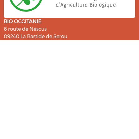
BIO OCCITANIE
6 route de Nescus
09240 La Bastide de Serou
ressources@bio-occitanie.org
La Bio, un engagement qui fait du
bien !
Les Gabs et Civam Bio membres du Réseau Bio
Occitanie sont heureux de vous accueillir dans leur
centre de ressources. Retrouvez les ressources et les
compétences pour vous accompagner dans cette
belle aventure !
Rejoignez le groupement de votre département !