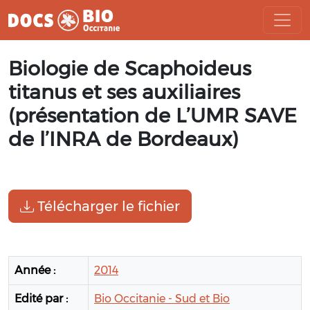
Aller
Biologie de Scaphoideus
au
contenu
titanus et ses auxiliaires
(présentation de L’UMR SAVE
de l’INRA de Bordeaux)
Télécharger le fichier
Année :
2014
Edité par :
Bio Occitanie - Sud et Bio