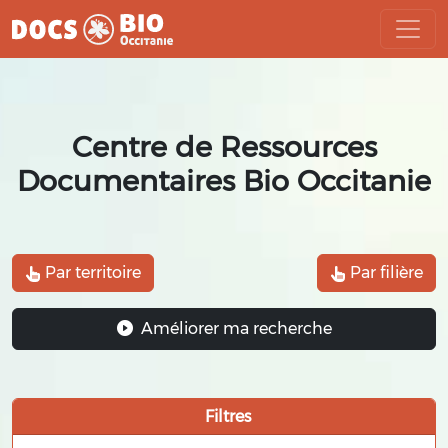
Aller
au
contenu
Centre de Ressources
Documentaires Bio Occitanie
Par territoire
Par filière
Améliorer ma recherche
Filtres