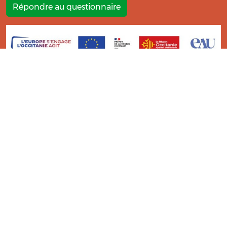
Répondre au questionnaire
La réalisation de ce centre de ressources a été soutenue par
l’Opération n°121 du Programme de Développement Rural
Midi Pyrénées 2014-2022 au titre de l’information et la
diffusion de connaissance et de pratiques.
Ce Centre de Ressources a bénéficié de l’analyse et l’expertise
des étudiants du
Master TIC ADTT
de l’
UT2J-ISTHIA
.
© Bio Occitanie 2026
Mentions légales
Politique de confidentialité
Lancer Un .Site