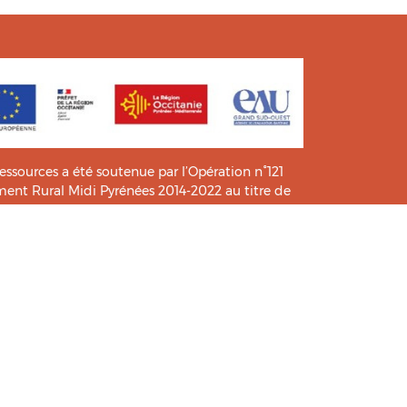
ressources a été soutenue par l’Opération n°121
t Rural Midi Pyrénées 2014-2022 au titre de
e connaissance et de pratiques.
icié de l’analyse et l’expertise des étudiants du
HIA
.