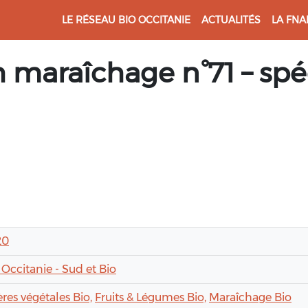
LE RÉSEAU BIO OCCITANIE
ACTUALITÉS
LA FNA
 maraîchage n°71 – spéc
20
 Occitanie - Sud et Bio
ières végétales Bio,
Fruits & Légumes Bio,
Maraîchage Bio