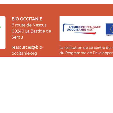
BIO OCCITANIE
6 route de Nescus
09240 La Bastide de
Serou
ressources@bio-
La réalisation de ce centre de 
du Programme de Développemen
occitanie.org
l’information et la diffusion d
i fait du bien !
Bio Occitanie sont heureux
Ce Centre de Ressources a bénéf
ressources. Retrouvez les
Master TIC ADTT
de l’
UT2J-IST
us accompagner dans cette
tement !