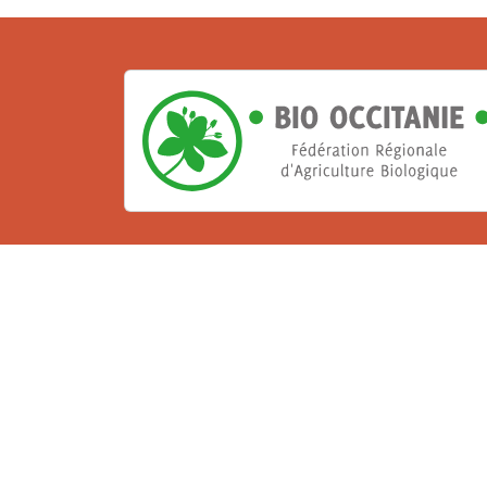
La Bio, un engagement qu
Les Gabs et Civam Bio membres du Réseau 
de vous accueillir dans leur centre de 
ressources et les compétences pour vo
belle aventure !
Rejoignez le groupement de votre dépar