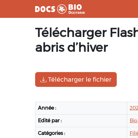
Aller
Télécharger Flash
au
contenu
abris d’hiver
Télécharger le fichier
Année :
20
Edité par :
Bio
Catégories :
Fil