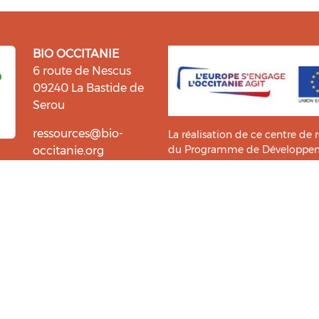
BIO OCCITANIE
6 route de Nescus
09240 La Bastide de
Serou
ressources@bio-
La réalisation de ce centre de 
du Programme de Développemen
occitanie.org
l’information et la diffusion d
i fait du bien !
Bio Occitanie sont heureux
Ce Centre de Ressources a bénéf
ressources. Retrouvez les
Master TIC ADTT
de l’
UT2J-IST
us accompagner dans cette
tement !