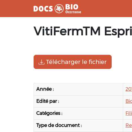
Aller
VitiFermTM Espri
au
contenu
Télécharger le fichier
Année :
20
Edité par :
Bi
Catégories :
Fil
Type de document :
Re