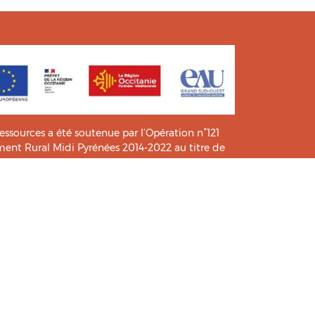
ressources a été soutenue par l’Opération n°121
t Rural Midi Pyrénées 2014-2022 au titre de
e connaissance et de pratiques.
icié de l’analyse et l’expertise des étudiants du
HIA
.