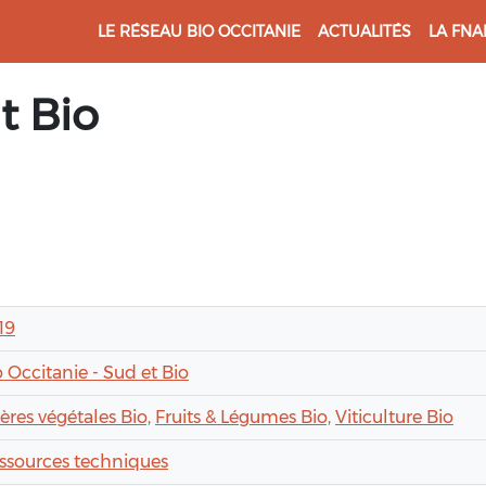
LE RÉSEAU BIO OCCITANIE
ACTUALITÉS
LA FNA
t Bio
19
o Occitanie - Sud et Bio
ières végétales Bio,
Fruits & Légumes Bio,
Viticulture Bio
ssources techniques