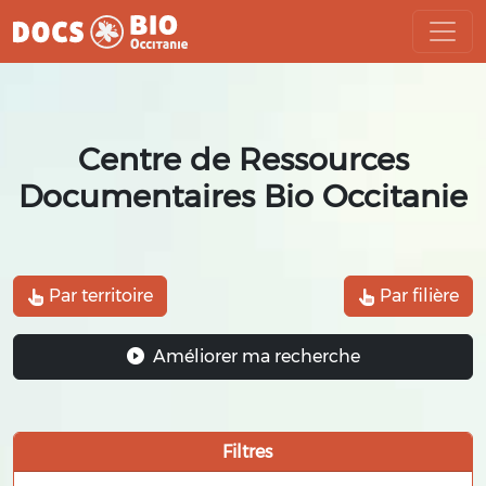
Aller
au
contenu
Centre de Ressources
Documentaires Bio Occitanie
Par territoire
Par filière
Améliorer ma recherche
Filtres