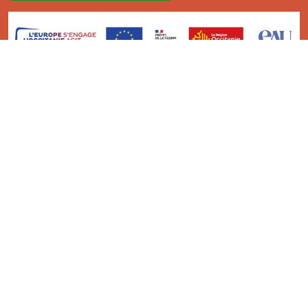
La réalisation de ce centre de ressources a été soutenue par
l’Opération n°121 du Programme de Développement Rural
Midi Pyrénées 2014-2022 au titre de l’information et la
diffusion de connaissance et de pratiques.
Ce Centre de Ressources a bénéficié de l’analyse et l’expertise
des étudiants du
Master TIC ADTT
de l’
UT2J-ISTHIA
.
© Bio Occitanie 2026
Mentions légales
Politique de confidentialité
Lancer Un .Site