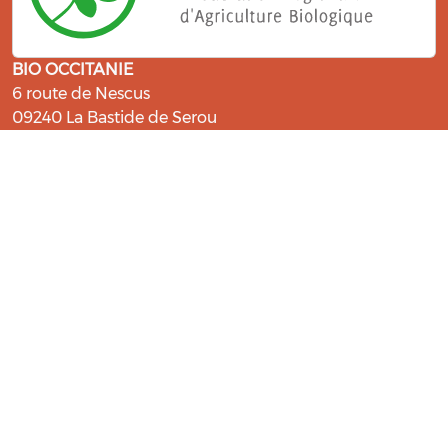
BIO OCCITANIE
6 route de Nescus
09240 La Bastide de Serou
ressources@bio-occitanie.org
La Bio, un engagement qui fait du
bien !
Les Gabs et Civam Bio membres du Réseau Bio
Occitanie sont heureux de vous accueillir dans leur
centre de ressources. Retrouvez les ressources et les
compétences pour vous accompagner dans cette
belle aventure !
Rejoignez le groupement de votre département !