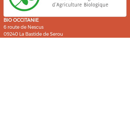
BIO OCCITANIE
6 route de Nescus
09240 La Bastide de Serou
ressources@bio-occitanie.org
La Bio, un engagement qui fait du
bien !
Les Gabs et Civam Bio membres du Réseau Bio
Occitanie sont heureux de vous accueillir dans leur
centre de ressources. Retrouvez les ressources et les
compétences pour vous accompagner dans cette
belle aventure !
Rejoignez le groupement de votre département !