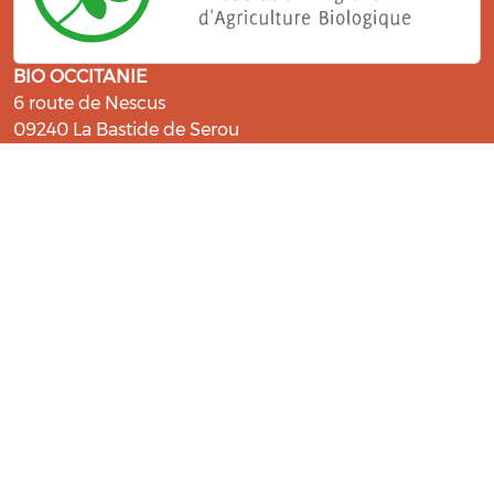
BIO OCCITANIE
6 route de Nescus
09240 La Bastide de Serou
ressources@bio-occitanie.org
La Bio, un engagement qui fait du
bien !
Les Gabs et Civam Bio membres du Réseau Bio
Occitanie sont heureux de vous accueillir dans leur
centre de ressources. Retrouvez les ressources et les
compétences pour vous accompagner dans cette
belle aventure !
Rejoignez le groupement de votre département !