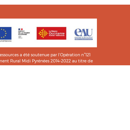
ressources a été soutenue par l’Opération n°121
t Rural Midi Pyrénées 2014-2022 au titre de
e connaissance et de pratiques.
icié de l’analyse et l’expertise des étudiants du
HIA
.