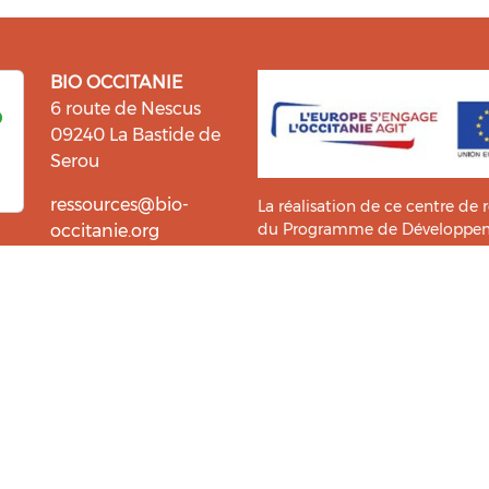
BIO OCCITANIE
6 route de Nescus
09240 La Bastide de
Serou
ressources@bio-
La réalisation de ce centre de 
du Programme de Développemen
occitanie.org
l’information et la diffusion d
i fait du bien !
Bio Occitanie sont heureux
Ce Centre de Ressources a bénéf
ressources. Retrouvez les
Master TIC ADTT
de l’
UT2J-IST
us accompagner dans cette
tement !