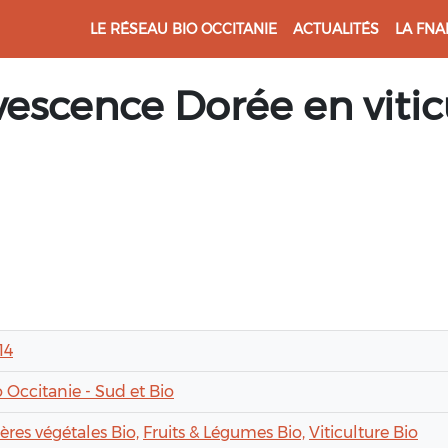
LE RÉSEAU BIO OCCITANIE
ACTUALITÉS
LA FNA
vescence Dorée en vitic
14
o Occitanie - Sud et Bio
ières végétales Bio,
Fruits & Légumes Bio,
Viticulture Bio