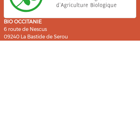
BIO OCCITANIE
6 route de Nescus
09240 La Bastide de Serou
ressources@bio-occitanie.org
La Bio, un engagement qui fait du
bien !
Les Gabs et Civam Bio membres du Réseau Bio
Occitanie sont heureux de vous accueillir dans leur
centre de ressources. Retrouvez les ressources et les
compétences pour vous accompagner dans cette
belle aventure !
Rejoignez le groupement de votre département !