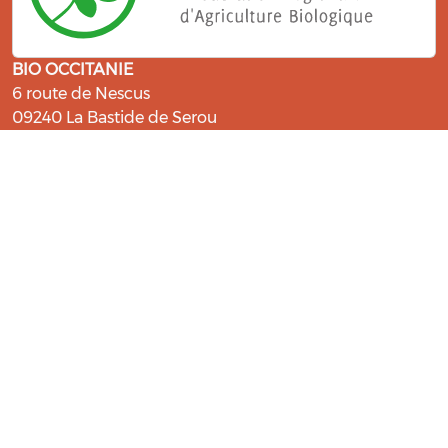
BIO OCCITANIE
6 route de Nescus
09240 La Bastide de Serou
ressources@bio-occitanie.org
La Bio, un engagement qui fait du
bien !
Les Gabs et Civam Bio membres du Réseau Bio
Occitanie sont heureux de vous accueillir dans leur
centre de ressources. Retrouvez les ressources et les
compétences pour vous accompagner dans cette
belle aventure !
Rejoignez le groupement de votre département !