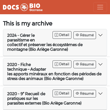
Aller
This is my archive
au
contenu
Détail
Résumé
2024 - Gérer le
parasitisme en
collectif et préserver les écosystèmes de
montagne (Bio Ariège Garonne)
Détail
Résumé
2020 - Fiche
technique – Adapter
les apports minéraux en fonction des périodes de
stress des animaux (Bio Ariège Garonne)
Détail
Résumé
2020 - 9* Recueil de
pratiques sur les
parasites externes (Bio Ariège Garonne)