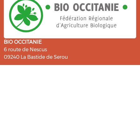
BIO OCCITANIE
6 route de Nescus
09240 La Bastide de Serou
ressources@bio-occitanie.org
La Bio, un engagement qui fait du
bien !
Les Gabs et Civam Bio membres du Réseau Bio
Occitanie sont heureux de vous accueillir dans leur
centre de ressources. Retrouvez les ressources et les
compétences pour vous accompagner dans cette
belle aventure !