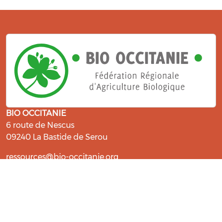
BIO OCCITANIE
6 route de Nescus
09240 La Bastide de Serou
ressources@bio-occitanie.org
La Bio, un engagement qui fait du
bien !
Les Gabs et Civam Bio membres du Réseau Bio
Occitanie sont heureux de vous accueillir dans leur