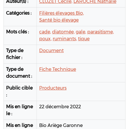
Auteur(s) :
CLUZET Cécile,
LAROCHE Nathalie
Catégories :
Filières élevages Bio,
Santé bio élevage
Mots clés :
cade,
diatomée,
gale,
parasitisme,
poux,
ruminants,
tique
Type de
Document
fichier :
Type de
Fiche Technique
document :
Public cible
Producteurs
:
Mis en ligne
22 décembre 2022
le :
Mis en ligne
Bio Ariège Garonne