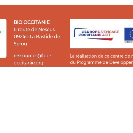
BIO OCCITANIE
6 route de Nescus
09240 La Bastide de
Serou
ressources@bio-
La réalisation de ce centre de 
du Programme de Développemen
occitanie.org
l’information et la diffusion d
i fait du bien !
Bio Occitanie sont heureux
Ce Centre de Ressources a bénéf
ressources. Retrouvez les
Master TIC ADTT
de l’
UT2J-IST
us accompagner dans cette
tement !