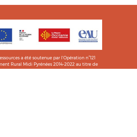
ressources a été soutenue par l’Opération n°121
t Rural Midi Pyrénées 2014-2022 au titre de
e connaissance et de pratiques.
icié de l’analyse et l’expertise des étudiants du
HIA
.