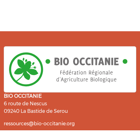
BIO OCCITANIE
6 route de Nescus
09240 La Bastide de Serou
ressources@bio-occitanie.org
La Bio, un engagement qui fait du