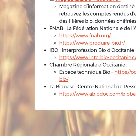
Magazine d’information destiné a
retrouvez les comptes rendus d’
des filières bio, données chiffrée
FNAB : La Fédération Nationale de l’
https://www.fnab.org/
https://www.produire-bio.fr/
IBO : Interprofession Bio d’Occitanie
https://www.interbio-occitanie.
Chambre Régionale d’Occitanie :
Espace technique Bio –
https://o
bio/
La Biobase : Centre National de Ress
https://www.abiodoc.com/biobas