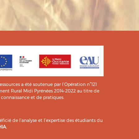
ressources a été soutenue par l’Opération n°121
t Rural Midi Pyrénées 2014-2022 au titre de
e connaissance et de pratiques.
icié de l’analyse et l’expertise des étudiants du
HIA
.