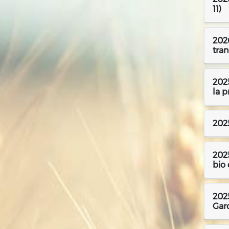
11)
2026
tran
2025
la p
2025
2025
bio 
2025
Gar