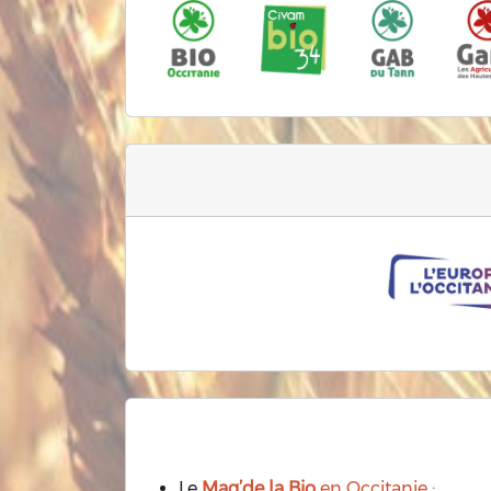
Le
Mag’de la Bio
en Occitanie :