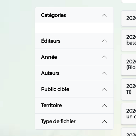
Catégories
2026
2026
Éditeurs
bass
Année
2026
(Bio
Auteurs
2026
Public cible
11)
Territoire
2026
un d
Type de fichier
2026