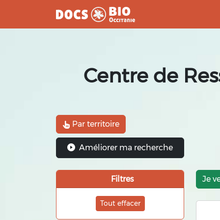
Aller
au
contenu
Centre de Res
Par territoire
Améliorer ma recherche
Filtres
Je v
Tout effacer