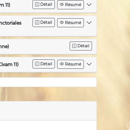
Détail
Résumé
m 11)
Détail
Résumé
nctoriales
Détail
nne)
Détail
Résumé
Civam 11)