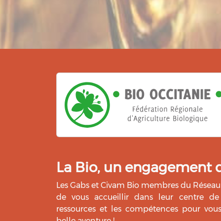
La Bio, un engagement qu
Les Gabs et Civam Bio membres du Réseau 
de vous accueillir dans leur centre de 
ressources et les compétences pour vo
belle aventure !