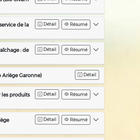
Détail
Résumé
ervice de la
Détail
Résumé
aîchage : de
Détail
io Ariège Garonne)
Détail
Résumé
 les produits
Détail
Résumé
iège