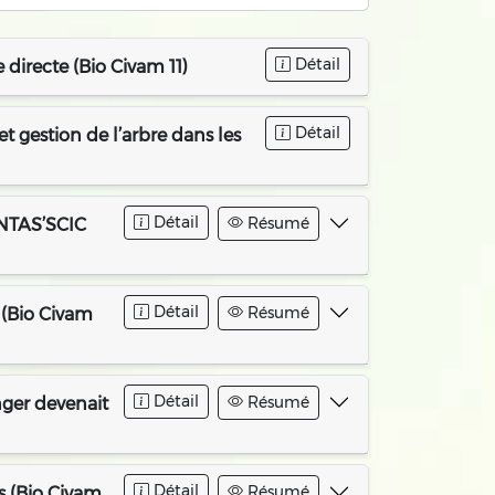
Détail
 directe (Bio Civam 11)
Détail
t gestion de l’arbre dans les
Détail
Résumé
ANTAS’SCIC
Détail
Résumé
 (Bio Civam
Détail
Résumé
nger devenait
Détail
Résumé
es (Bio Civam