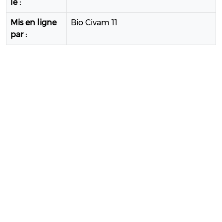
le :
Mis en ligne
Bio Civam 11
par :