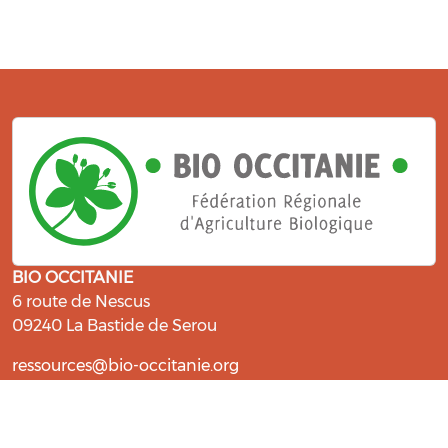
BIO OCCITANIE
6 route de Nescus
09240 La Bastide de Serou
ressources@bio-occitanie.org
La Bio, un engagement qui fait du
bien !