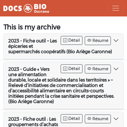
Aller
This is my archive
au
contenu
Détail
Résumé
2023 - Fiche outil – Les
épiceries et
supermarchés coopératifs (Bio Ariège Garonne)
Détail
Résumé
2023 - Guide « Vers
une alimentation
durable, locale et solidaire dans les territoires » –
Relevé d’initiatives de commercialisation et
d’accessibilité alimentaire en circuits-courts
initiées pendant la crise sanitaire et perspectives.
(Bio Ariège Garonne)
Détail
Résumé
2023 - Fiche outil : Les
groupements d’achats