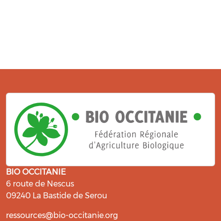
BIO OCCITANIE
6 route de Nescus
09240 La Bastide de Serou
ressources@bio-occitanie.org