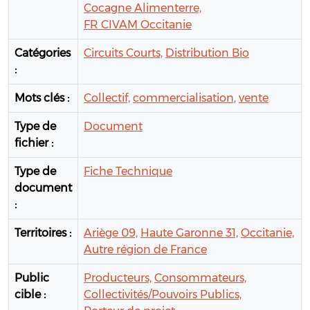
Cocagne Alimenterre,
FR CIVAM Occitanie
Catégories
Circuits Courts,
Distribution Bio
:
Mots clés :
Collectif,
commercialisation,
vente
Type de
Document
fichier :
Type de
Fiche Technique
document
:
Territoires :
Ariège 09,
Haute Garonne 31,
Occitanie,
Autre région de France
Public
Producteurs,
Consommateurs,
cible :
Collectivités/Pouvoirs Publics,