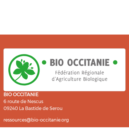
BIO OCCITANIE
6 route de Nescus
09240 La Bastide de Serou
ressources@bio-occitanie.org