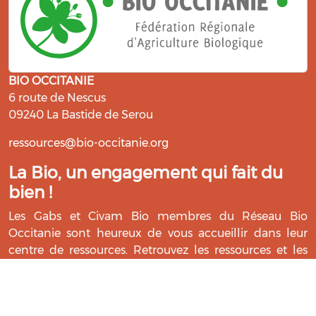
BIO OCCITANIE
6 route de Nescus
09240 La Bastide de Serou
ressources@bio-occitanie.org
La Bio, un engagement qui fait du
bien !
Les Gabs et Civam Bio membres du Réseau Bio
Occitanie sont heureux de vous accueillir dans leur
centre de ressources. Retrouvez les ressources et les
compétences pour vous accompagner dans cette
belle aventure !