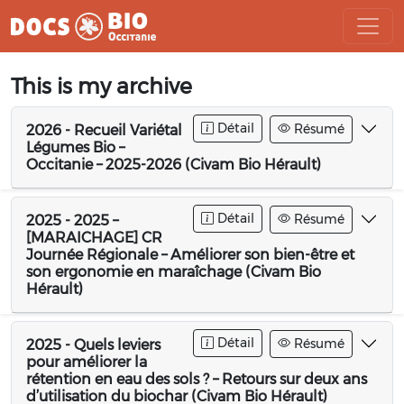
Aller
This is my archive
au
contenu
Détail
Résumé
2026 - Recueil Variétal
Légumes Bio –
Occitanie – 2025-2026 (Civam Bio Hérault)
Détail
Résumé
2025 - 2025 –
[MARAICHAGE] CR
Journée Régionale – Améliorer son bien-être et
son ergonomie en maraîchage (Civam Bio
Hérault)
Détail
Résumé
2025 - Quels leviers
pour améliorer la
rétention en eau des sols ? – Retours sur deux ans
d’utilisation du biochar (Civam Bio Hérault)