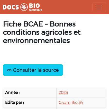
Aller
Fiche BCAE – Bonnes
au
contenu
conditions agricoles et
environnementales
Consulter la source
Année :
2023
Edité par :
Civam Bio 34