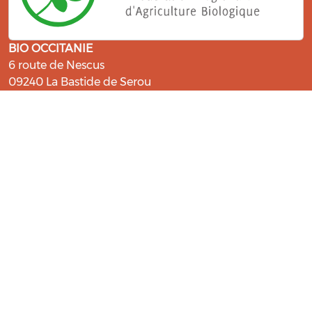
BIO OCCITANIE
6 route de Nescus
09240 La Bastide de Serou
ressources@bio-occitanie.org
La Bio, un engagement qui fait du
bien !
Les Gabs et Civam Bio membres du Réseau Bio
Occitanie sont heureux de vous accueillir dans leur
centre de ressources. Retrouvez les ressources et les
compétences pour vous accompagner dans cette
belle aventure !
Rejoignez le groupement de votre département !