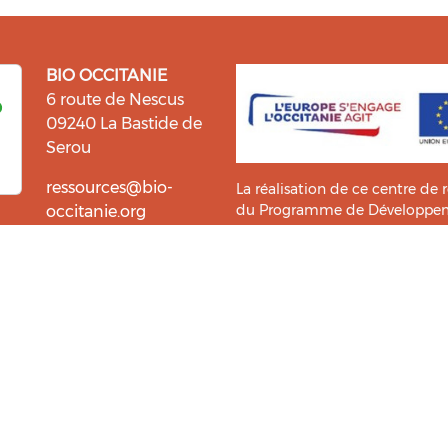
BIO OCCITANIE
6 route de Nescus
09240 La Bastide de
Serou
ressources@bio-
La réalisation de ce centre de 
du Programme de Développemen
occitanie.org
l’information et la diffusion d
i fait du bien !
Bio Occitanie sont heureux
Ce Centre de Ressources a bénéf
ressources. Retrouvez les
Master TIC ADTT
de l’
UT2J-IST
us accompagner dans cette
tement !