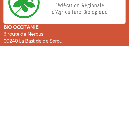
BIO OCCITANIE
6 route de Nescus
09240 La Bastide de Serou
ressources@bio-occitanie.org
La Bio, un engagement qui fait du
bien !
Les Gabs et Civam Bio membres du Réseau Bio
Occitanie sont heureux de vous accueillir dans leur
centre de ressources. Retrouvez les ressources et les
compétences pour vous accompagner dans cette
belle aventure !
Rejoignez le groupement de votre département !