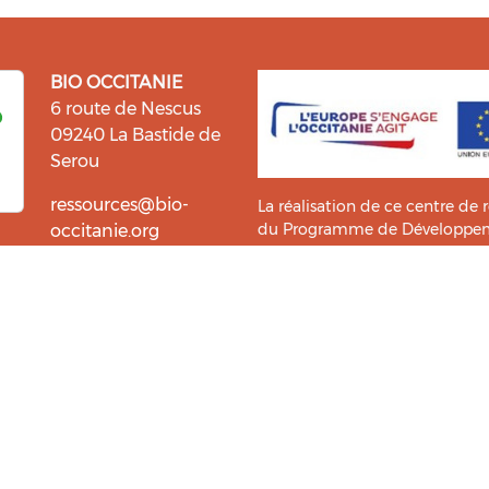
BIO OCCITANIE
6 route de Nescus
09240 La Bastide de
Serou
ressources@bio-
La réalisation de ce centre de 
du Programme de Développemen
occitanie.org
l’information et la diffusion d
i fait du bien !
Bio Occitanie sont heureux
Ce Centre de Ressources a bénéf
ressources. Retrouvez les
Master TIC ADTT
de l’
UT2J-IST
us accompagner dans cette
tement !