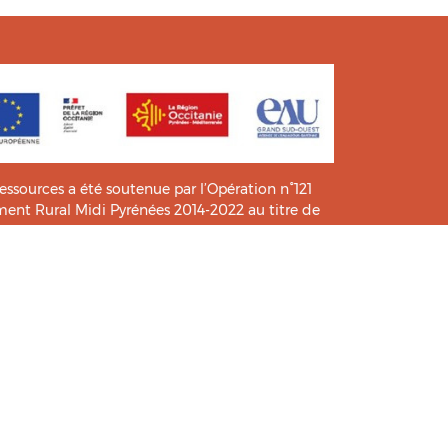
ressources a été soutenue par l’Opération n°121
t Rural Midi Pyrénées 2014-2022 au titre de
e connaissance et de pratiques.
icié de l’analyse et l’expertise des étudiants du
HIA
.