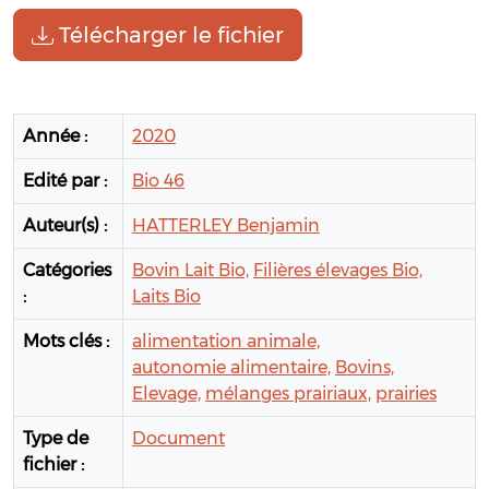
Télécharger le fichier
Année :
2020
Edité par :
Bio 46
Auteur(s) :
HATTERLEY Benjamin
Catégories
Bovin Lait Bio,
Filières élevages Bio,
:
Laits Bio
Mots clés :
alimentation animale,
autonomie alimentaire,
Bovins,
Elevage,
mélanges prairiaux,
prairies
Type de
Document
fichier :