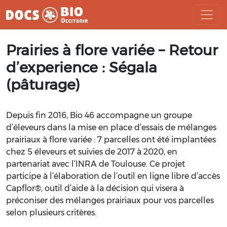
Aller
Prairies à flore variée – Retour
au
contenu
d’experience : Ségala
(pâturage)
Depuis
fin
2016
,
Bio
46
accompagne
un
groupe
d’éleveurs
dans
la
mise
en
place
d’essais
de
mélanges
prairiaux
à
flore
variée
:
7
parcelles
ont
été
implantées
chez
5
éleveurs
et
suivies
de
2017
à
2020
,
en
partenariat
avec
l’INRA
de
Toulouse
.
Ce
projet
participe
à
l’élaboration
de
l’outil
en
ligne
libre
d’acc
ès
Capflor
®,
outil
d’aide
à
la
décision
qui
visera
à
préconiser
des
mélanges
prairiaux
pour
vos
parcelles
selon
plusieurs
critères
.