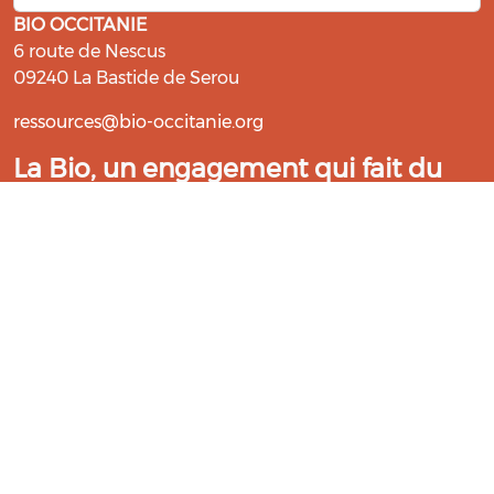
BIO OCCITANIE
6 route de Nescus
09240 La Bastide de Serou
ressources@bio-occitanie.org
La Bio, un engagement qui fait du
bien !
Les Gabs et Civam Bio membres du Réseau Bio
Occitanie sont heureux de vous accueillir dans leur
centre de ressources. Retrouvez les ressources et les
compétences pour vous accompagner dans cette
belle aventure !
Rejoignez le groupement de votre département !
Aidez-nous à améliorer cet outil :