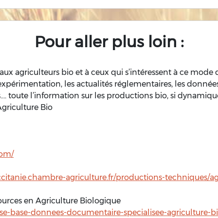
Pour aller plus loin :
ux agriculteurs bio et à ceux qui s’intéressent à ce mode
expérimentation, les actualités réglementaires, les donné
s…. toute l’information sur les productions bio, si dynamiqu
Agriculture Bio
com/
ccitanie.chambre-agriculture.fr/productions-techniques/a
ources en Agriculture Biologique
e-base-donnees-documentaire-specialisee-agriculture-b