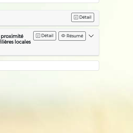
Détail
Détail
Résumé
e proximité
lières locales