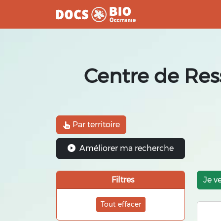
Aller
au
contenu
Centre de Res
Par territoire
Améliorer ma recherche
Filtres
Je v
Tout effacer