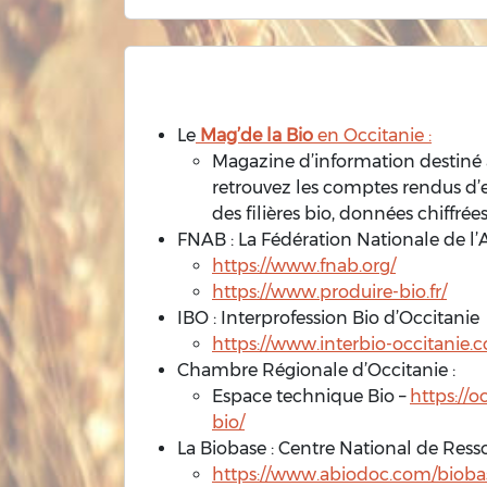
Le
Mag’de la Bio
en Occitanie :
Magazine d’information destiné a
retrouvez les comptes rendus d’
des filières bio, données chiffrée
FNAB : La Fédération Nationale de l’
https://www.fnab.org/
https://www.produire-bio.fr/
IBO : Interprofession Bio d’Occitanie
https://www.interbio-occitanie.
Chambre Régionale d’Occitanie :
Espace technique Bio –
https://o
bio/
La Biobase : Centre National de Ress
https://www.abiodoc.com/biobas