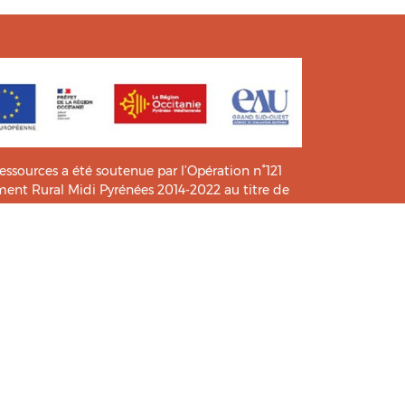
ressources a été soutenue par l’Opération n°121
t Rural Midi Pyrénées 2014-2022 au titre de
e connaissance et de pratiques.
icié de l’analyse et l’expertise des étudiants du
HIA
.