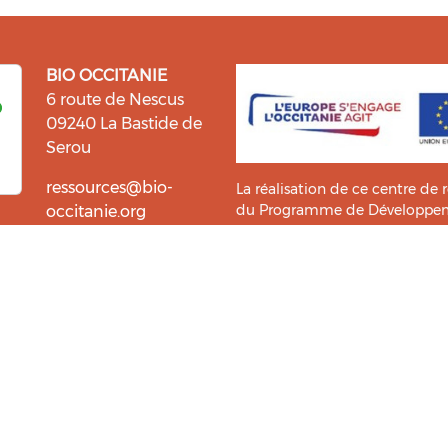
BIO OCCITANIE
6 route de Nescus
09240 La Bastide de
Serou
ressources@bio-
La réalisation de ce centre de 
du Programme de Développemen
occitanie.org
l’information et la diffusion d
i fait du bien !
Bio Occitanie sont heureux
Ce Centre de Ressources a bénéf
ressources. Retrouvez les
Master TIC ADTT
de l’
UT2J-IST
us accompagner dans cette
tement !