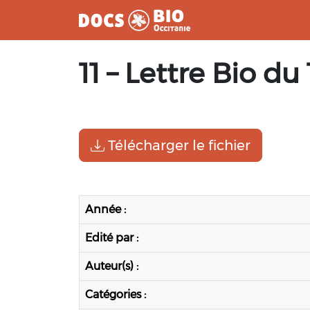
Aller
11 – Lettre Bio d
au
contenu
Télécharger le fichier
Année :
Edité par :
Auteur(s) :
Catégories :