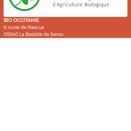
BIO OCCITANIE
6 route de Nescus
09240 La Bastide de Serou
ressources@bio-occitanie.org
La Bio, un engagement qui fait du
bien !
Les Gabs et Civam Bio membres du Réseau Bio
Occitanie sont heureux de vous accueillir dans leur
centre de ressources. Retrouvez les ressources et les
compétences pour vous accompagner dans cette
belle aventure !
Rejoignez le groupement de votre département !