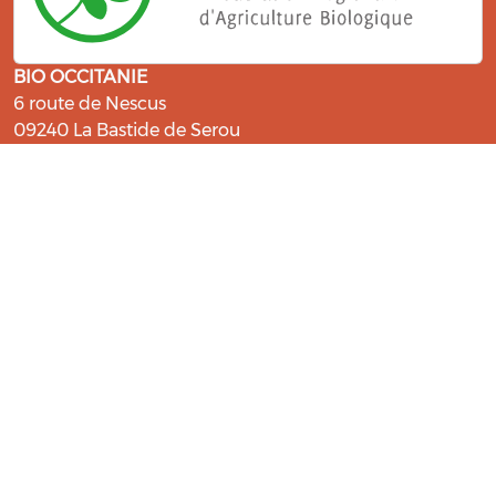
BIO OCCITANIE
6 route de Nescus
09240 La Bastide de Serou
ressources@bio-occitanie.org
La Bio, un engagement qui fait du
bien !
Les Gabs et Civam Bio membres du Réseau Bio
Occitanie sont heureux de vous accueillir dans leur
centre de ressources. Retrouvez les ressources et les
compétences pour vous accompagner dans cette
belle aventure !
Rejoignez le groupement de votre département !