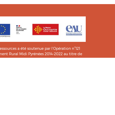
ressources a été soutenue par l’Opération n°121
t Rural Midi Pyrénées 2014-2022 au titre de
e connaissance et de pratiques.
icié de l’analyse et l’expertise des étudiants du
HIA
.