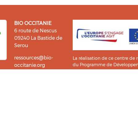
BIO OCCITANIE
6 route de Nescus
09240 La Bastide de
Serou
ressources@bio-
La réalisation de ce centre de 
du Programme de Développemen
occitanie.org
l’information et la diffusion d
i fait du bien !
Bio Occitanie sont heureux
Ce Centre de Ressources a bénéf
ressources. Retrouvez les
Master TIC ADTT
de l’
UT2J-IST
us accompagner dans cette
tement !