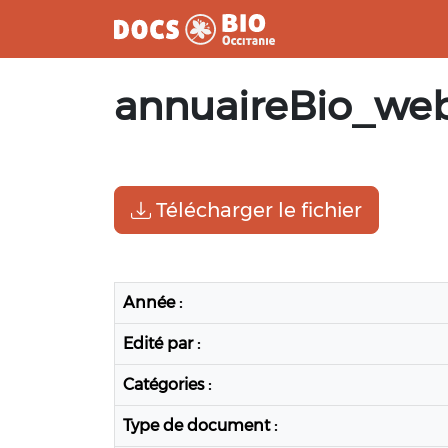
Aller
annuaireBio_we
au
contenu
Télécharger le fichier
Année :
Edité par :
Catégories :
Type de document :